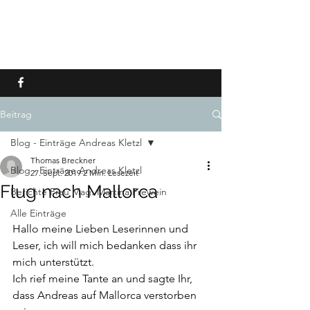
ANDREAS KLETZL - TOD
AUF MALLORCA
Beitrag
Blog - Einträge Andreas Kletzl
Thomas Breckner
Blog - Einträge Andreas Kletzl
27. Sept. 2019
2 Min. Lesezeit
Flug nach Mallorca
Berichte Frau Mag. Martina Prewein
Alle Einträge
Hallo meine Lieben Leserinnen und 
Leser, ich will mich bedanken dass ihr 
mich unterstützt.
Ich rief meine Tante an und sagte Ihr, 
dass Andreas auf Mallorca verstorben 