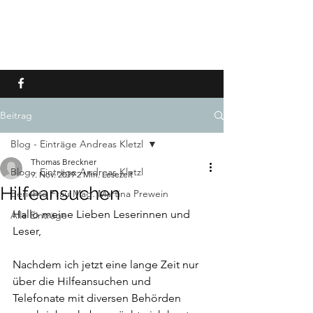
ANDREAS KLETZL - TOD
AUF MALLORCA
Beitrag
Blog - Einträge Andreas Kletzl
Thomas Breckner
Blog - Einträge Andreas Kletzl
9. Nov. 2019
2 Min. Lesezeit
Hilfeansuchen
Berichte Frau Mag. Martina Prewein
Hallo meine Lieben Leserinnen und 
Alle Einträge
Leser,
Nachdem ich jetzt eine lange Zeit nur 
über die Hilfeansuchen und  
Telefonate mit diversen Behörden 