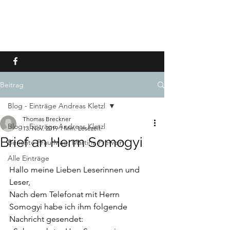
ANDREAS KLETZL - TOD
AUF MALLORCA
Beitrag
Blog - Einträge Andreas Kletzl
Thomas Breckner
Blog - Einträge Andreas Kletzl
13. Nov. 2019
1 Min. Lesezeit
Brief an Herrn Somogyi
Berichte Frau Mag. Martina Prewein
Alle Einträge
Hallo meine Lieben Leserinnen und 
Leser,
Nach dem Telefonat mit Herrn 
Somogyi habe ich ihm folgende 
Nachricht gesendet: